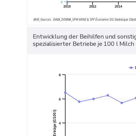
0
2010
2012
2014
EAW_Sources : DAEA_DEMNA_SPW ARNE & SPF Économie DG Statistique (Statb
Entwicklung der Beihilfen und sonsti
spezialisierter Betriebe je 100 l Milch
8
6
Erträge (€/100 l)
4