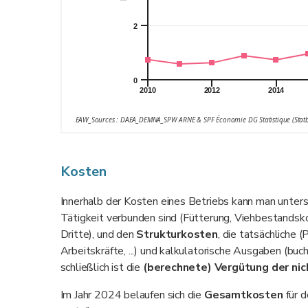
2
0
2010
2012
2014
EAW_Sources : DAEA_DEMNA_SPW ARNE & SPF Économie DG Statistique (Statb
Kosten
Innerhalb der Kosten eines Betriebs kann man unte
Tätigkeit verbunden sind (Fütterung, Viehbestandsko
Dritte), und den
Strukturkosten
, die tatsächliche
Arbeitskräfte, ...) und kalkulatorische Ausgaben (bu
schließlich ist die
(berechnete) Vergütung der nic
Im Jahr 2024 belaufen sich die
Gesamtkosten
für d