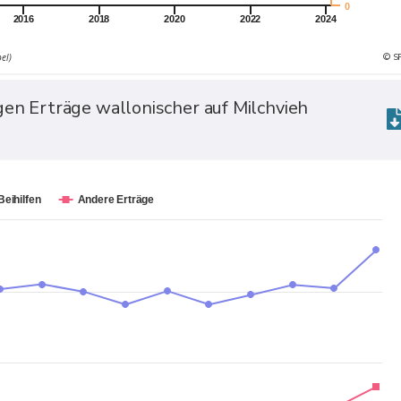
0
2016
2018
2020
2022
2024
© S
el)
gen Erträge wallonischer auf Milchvieh
Beihilfen
Andere Erträge