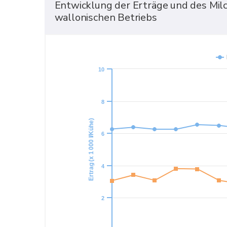
Entwicklung der Erträge und des Milch
Produktion zu einer Preisexplosion.
wallonischen Betriebs
10
8
Ertrag (x 1 000 l/Kühe)
6
4
2