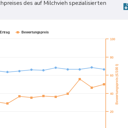
preises des auf Milchvieh spezialisierten
Ertrag
Bewertungspreis
100
80
Bewertungspreis (€/100 l)
60
40
20