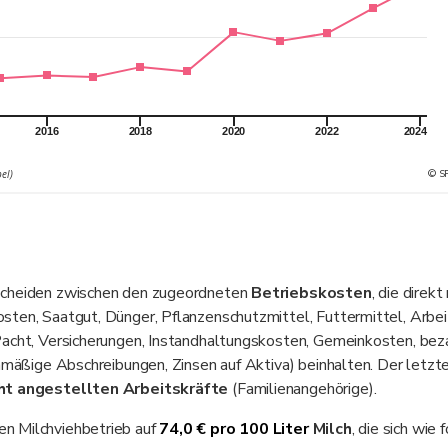
2016
2018
2020
2022
2024
© S
el)
rscheiden zwischen den zugeordneten
Betriebskosten
, die direkt
sten, Saatgut, Dünger, Pflanzenschutzmittel, Futtermittel, Arbei
 (Pacht, Versicherungen, Instandhaltungskosten, Gemeinkosten, bez
chmäßige Abschreibungen, Zinsen auf Aktiva) beinhalten. Der letzt
ht angestellten Arbeitskräfte
(Familienangehörige).
en Milchviehbetrieb auf
74,0 € pro 100 Liter
Milch
, die sich wie 