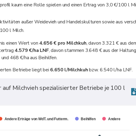
profil kaum eine Rolle spielen und einen Ertrag von 3,0 €/100 l Mi
tivitäten außer Weidevieh und Handelskulturen sowie aus versc
100 l Milch.
nis einen Wert von
4.656 € pro Milchkuh
, davon 3.321 € aus de
tertrag
4.579 €/ha LNF
, davon stammen 3.648 € aus der Haltung
und 468 €/ha aus Beihilfen.
ierten Betriebe liegt bei
6.650 l/Milchkuh
bzw. 6.540 l/ha LNF.
uf Milchvieh spezialisierter Betriebe je 100 l
Andere Erträge von WdT. und Futterm.
Beihilfen
Andere