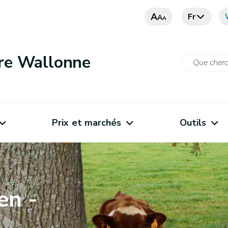
A
Fr
A
A
ure Wallonne
Prix et marchés
Outils
en -