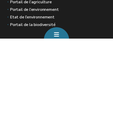
Portail de l’agriculture
Portail de l’environnement
Etat de l’environnement
Portail de la biodiversité
Sites généraux de la Wallonie
Wallonie.be
Gouvernement wallon
Service public de Wallonie
Wallex
Géoportail
Jobs
Nous contacter