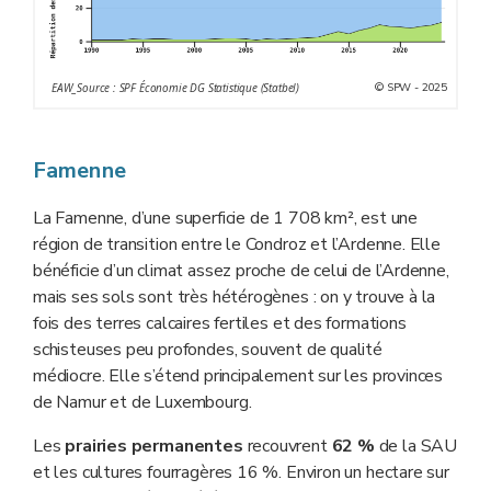
© SPW - 2025
EAW_Source : SPF Économie DG Statistique (Statbel)
Famenne
La Famenne, d’une superficie de 1 708 km², est une
région de transition entre le Condroz et l’Ardenne. Elle
bénéficie d’un climat assez proche de celui de l’Ardenne,
mais ses sols sont très hétérogènes : on y trouve à la
fois des terres calcaires fertiles et des formations
schisteuses peu profondes, souvent de qualité
médiocre. Elle s’étend principalement sur les provinces
de Namur et de Luxembourg.
Les
prairies permanentes
recouvrent
62 %
de la SAU
et les cultures fourragères 16 %. Environ un hectare sur