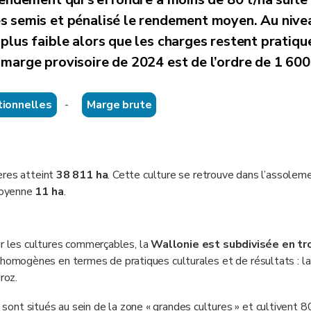
s semis et pénalisé le rendement moyen. Au nive
plus faible alors que les charges restent pratiq
marge provisoire de 2024 est de l’ordre de 1 600
tionnelles
-
Marge brute
ères atteint
38 811 ha
. Cette culture se retrouve dans l’assolem
moyenne
11 ha
.
ur les cultures commerçables, la
Wallonie est subdivisée en tro
omogènes en termes de pratiques culturales et de résultats : l
roz.
ont situés au sein de la zone « grandes cultures » et cultivent 