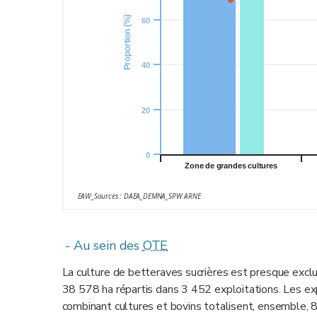
Proportion (%)
60
40
20
0
Zone de grandes cultures
EAW_Sources : DAEA_DEMNA_SPW ARNE
- Au sein des
OTE
La culture de betteraves sucrières est presque exclu
38 578 ha répartis dans 3 452 exploitations. Les exp
combinant cultures et bovins totalisent, ensemble,