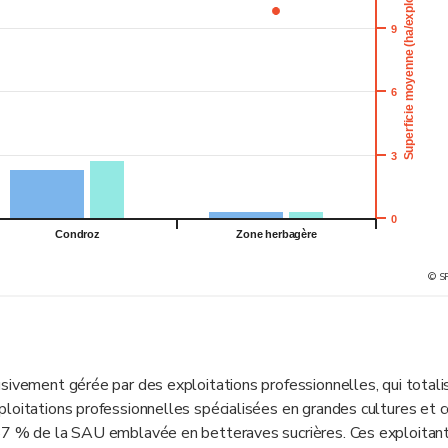
Superficie moyenne (ha/exploitation)
9
6
3
0
Condroz
Zone herbagère
© S
sivement gérée par des exploitations professionnelles, qui totali
loitations professionnelles spécialisées en grandes cultures et c
 87 % de la SAU emblavée en betteraves sucrières. Ces exploitan