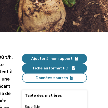
0 t/h,
Ajouter à mon rapport
te
Fiche au format PDF
tent à
Données sources
à une
écart
ha de
Table des matières
née
Superficie
 à un