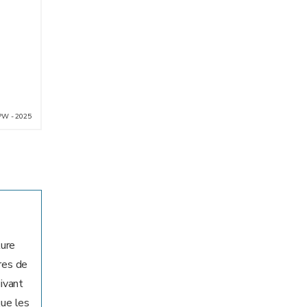
PW - 2025
ture
res de
uivant
que les