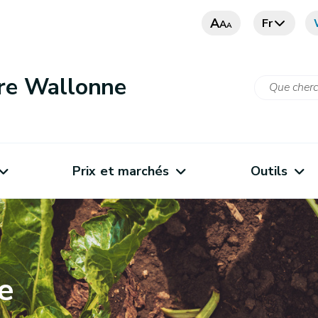
A
Fr
A
A
ure Wallonne
Prix et marchés
Outils
e