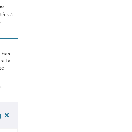
nes
rtées à
r
 bien
re, la
ec
e