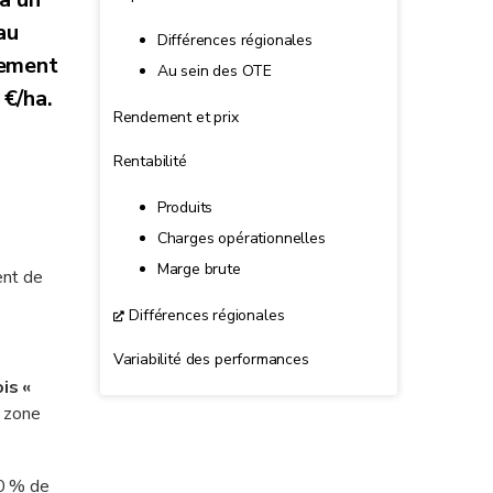
au
Différences régionales
uement
Au sein des OTE
 €/ha.
Rendement et prix
Rentabilité
Produits
Charges opérationnelles
Marge brute
ent de
Différences régionales
Variabilité des performances
is «
a zone
80 % de