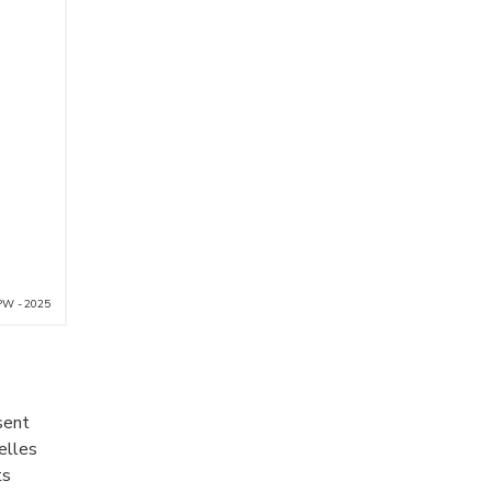
PW - 2025
sent
elles
ts