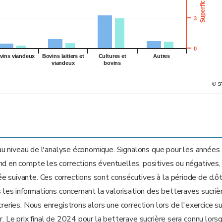
3
0
vins viandeux
Bovins laitiers et
Cultures et
Autres
viandeux
bovins
© S
e au niveau de l'analyse économique. Signalons que pour les années
nd en compte les corrections éventuelles, positives ou négatives,
 suivante. Ces corrections sont consécutives à la période de clô
s les informations concernant la valorisation des betteraves sucriè
reries. Nous enregistrons alors une correction lors de l'exercice s
r. Le prix final de 2024 pour la betterave sucrière sera connu lors