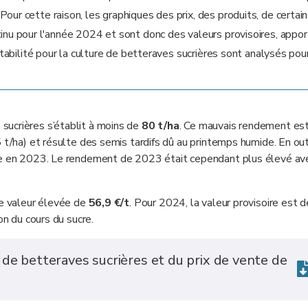
our cette raison, les graphiques des prix, des produits, de certai
tinu pour l'année 2024 et sont donc des valeurs provisoires, appo
entabilité pour la culture de betteraves sucrières sont analysés pou
 sucrières s’établit à moins de
80 t/ha
. Ce mauvais rendement est
 t/ha) et résulte des semis tardifs dû au printemps humide. En out
mme en 2023. Le rendement de 2023 était cependant plus élevé av
une valeur élevée de
56,9 €/t
. Pour 2024, la valeur provisoire est d
on du cours du sucre.
de betteraves sucrières et du prix de vente de