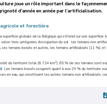
riculture joue un rôle important dans le façonneme
rignoté d’année en année par l’artificialisation.
 agricole et forestière
uperficie globale de la Belgique qui s’étend sur une superficie t
elon trois catégories d’occupation du sol : les terrains non artifici
les terrains boisés et autres, les terrains artificialisés (11 %), et
2
oitié du territoire total (8 724 km
), 85 % de ces terrains sont ex
U)
. Les terrains boisés occupent quant à eux 29 % du territoire wa
es en eau, qui constituent les autres terrains non artificialisés, co