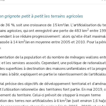
on grignote petit à petit les terrains agricoles
de 36 %, soit une croissance de 15 km²/an. L'artificialisation du ter
2
rains agricoles, qui ont enregistré une perte de 483 km
entre 199
pendant à se réduire progressivement : alors qu'elle était maxima
2
passée à 14 km
/an en moyenne entre 2005 et 2010. Pour la pér
.
mentation de la population et du nombre de ménages wallons entr
 et les services associés. Cependant, une politique de rationalisat
des superficies à destination des maisons unifamiliales et la progr
ins à bâtir, expliquent en partie le ralentissement de l’artificialis
ial précise des objectifs de développement territorial et d’amé
 l’utilisation rationnelle des territoires font partie. En mai 2019, 
ement du territoire. Celui-ci prévoit de stopper à moyen terme
2
ation des terres non artificialisées à 6 km
/an (soit environ 1,6 ha/jou