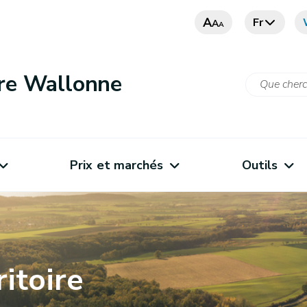
A
Fr
A
A
ure Wallonne
Prix et marchés
Outils
ritoire