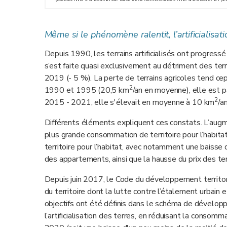
Même si le phénomène ralentit, l’artificialisati
Depuis 1990, les terrains artificialisés ont progressé 
s’est faite quasi exclusivement au détriment des ter
2019 (- 5 %). La perte de terrains agricoles tend ce
2
1990 et 1995 (20,5 km
/an en moyenne), elle est 
2
2015 - 2021, elle s'élevait en moyenne à 10 km
/an
Différents éléments expliquent ces constats. L’aug
plus grande consommation de territoire pour l’habitat
territoire pour l’habitat, avec notamment une baisse 
des appartements, ainsi que la hausse du prix des terra
Depuis juin 2017, le Code du développement territor
du territoire dont la lutte contre l’étalement urbain et
objectifs ont été définis dans le schéma de développ
l’artificialisation des terres, en réduisant la consomm