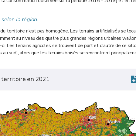
de la consommation observée sur la période 2015 - 2019) et en t
 selon la région.
 du territoire n’est pas homogène. Les terrains artificialisés se loca
amment au niveau des quatre plus grandes régions urbaines wallo
ci. Les terrains agricoles se trouvent de part et d’autre de ce sill
 au sud), alors que les terrains boisés se rencontrent principalem
u territoire en 2021