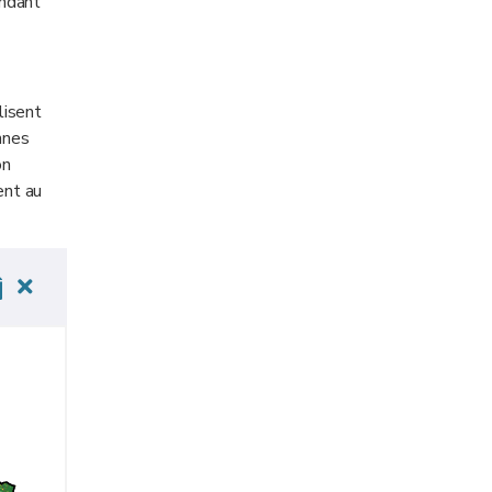
endant
lisent
nnes
on
ent au