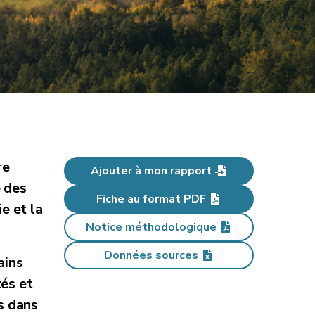
re
Ajouter à mon rapport
e des
Fiche au format PDF
e et la
Notice méthodologique
Données sources
ains
tés et
es dans