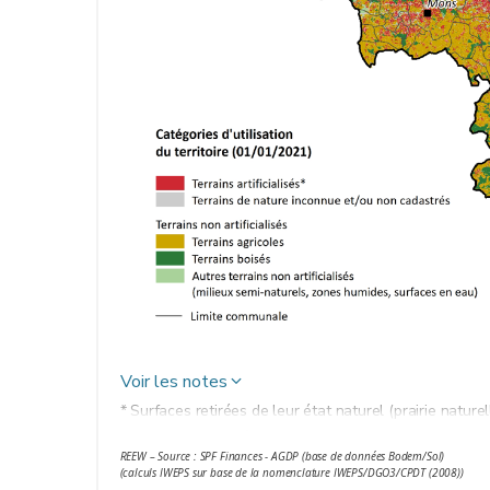
Voir les notes
* Surfaces retirées de leur état naturel (prairie naturel
qu’elles soient revêtues (p. ex. parking) ou non (p. ex. 
REEW – Source : SPF Finances - AGDP (base de données Bodem/Sol)
également les espaces artificialisés non bâtis (espaces 
(calculs IWEPS sur base de la nomenclature IWEPS/DGO3/CPDT (2008))
(camp d’Elsenborn p. ex., à l’est de la Wallonie) font do