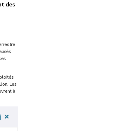
nt des
errestre
alisés
 les
ploités
llon. Les
uvrent à