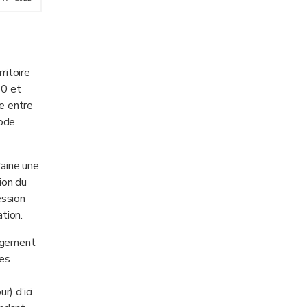
ritoire
0 et
le entre
iode
aine une
ion du
ession
ation.
nagement
ces
r) d’ici