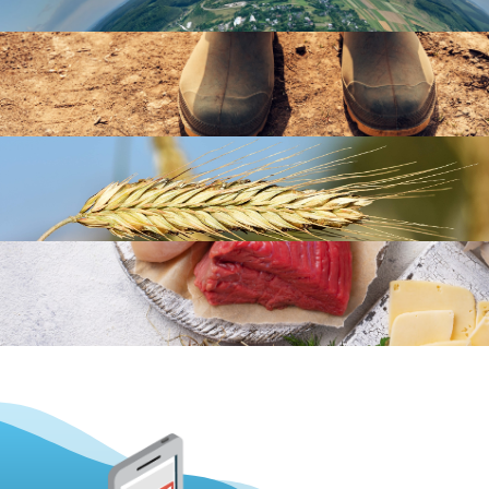
En 1 clic !
Contexte
Au niveau régional
Productions agricoles
Filières