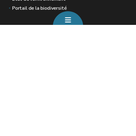
Portail de la biodiversité
Sites généraux de la Wallonie
Wallonie.be
Gouvernement wallon
Service public de Wallonie
Wallex
Géoportail
Jobs
Nous contacter