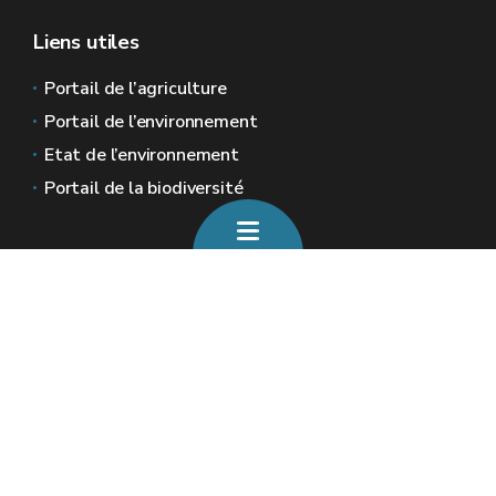
Liens utiles
Portail de l’agriculture
Portail de l’environnement
Etat de l’environnement
Portail de la biodiversité
Sites généraux de la Wallonie
Wallonie.be
Gouvernement wallon
Service public de Wallonie
Wallex
Géoportail
Jobs