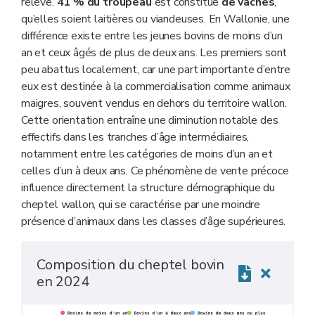
relève.
41 % du troupeau
est constitué
de vaches
,
exploitations laitières peu performantes ont
qu’elles soient laitières ou viandeuses. En Wallonie, une
progressivement abandonné cette activité au profit de la
différence existe entre les jeunes bovins de moins d’un
production de viande. À partir du milieu des années 1990,
an et ceux âgés de plus de deux ans. Les premiers sont
les troupeaux viandeux deviennent majoritaires en
peu abattus localement, car une part importante d’entre
Wallonie.
eux est destinée à la commercialisation comme animaux
Jusqu’en 1995, le cheptel bovin wallon était en croissance,
maigres, souvent vendus en dehors du territoire wallon.
soutenu par des prix favorables et la volonté des éleveurs
Cette orientation entraîne une diminution notable des
de se renforcer avant les réformes à venir. Les crises
effectifs dans les tranches d’âge intermédiaires,
sanitaires de 1996 (encéphalopathie spongiforme bovine)
notamment entre les catégories de moins d’un an et
et de 1999 (dioxine) ont ensuite provoqué une chute
celles d’un à deux ans. Ce phénomène de vente précoce
brutale des effectifs.
influence directement la structure démographique du
La réforme de la PAC de 1999 a modifié les mécanismes
cheptel wallon, qui se caractérise par une moindre
de soutien au secteur bovin. Si elle a permis une certaine
présence d’animaux dans les classes d’âge supérieures.
stabilisation des prix, elle n’a pas empêché la poursuite de
la baisse du cheptel.
Depuis 2010, plusieurs facteurs ont accentué cette
Composition du cheptel bovin
tendance : la baisse de la consommation de viande bovine
en 2024
(–25 % entre 2010 et 2016), la fin des quotas laitiers, la
concurrence internationale (CETA, Mercosur…), ainsi que