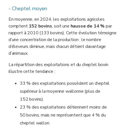
années 1990, la tendance s’est ensuite inversée de
- Cheptel moyen
manière constante. Toutefois, ces dernières années, le
rythme de la baisse du nombre total de détenteurs —
En moyenne, en 2024, les exploitations agricoles
qu’ils soient spécialisés en production laitière ou en
comptent
152 bovins
, soit une
hausse de 14 %
par
élevage viandeux — semble ralentir.
rapport à 2010 (133
bovins). Cette évolution témoigne
d’une concentration de la production : le nombre
d’éleveurs diminue, mais chacun détient davantage
d’animaux.
La répartition des exploitations et du cheptel bovin
illustre cette tendance :
33 % des exploitations possèdent un cheptel
supérieur à la moyenne wallonne (plus de
152
bovins).
23
% des exploitations détiennent moins de
50
bovins, mais ne représentent que 4
% du
cheptel wallon.