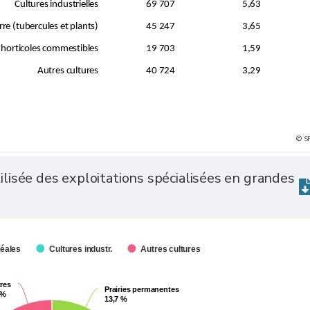
Cultures industrielles
69 707
5,63
e (tubercules et plants)
45 247
3,65
 horticoles commestibles
19 703
1,59
Autres cultures
40 724
3,29
© S
tilisée des exploitations spécialisées en grandes
éales
Cultures industr.
Autres cultures
res
res
Prairies permanentes
Prairies permanentes
 %
 %
13,7 %
13,7 %