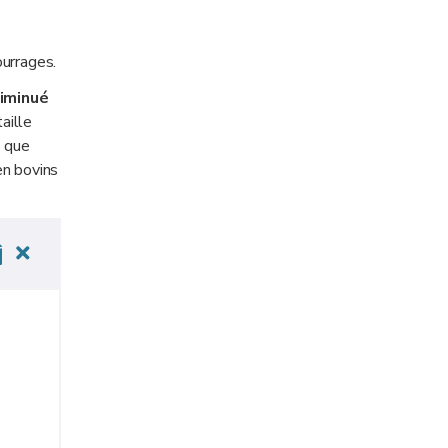
ourrages.
iminué
aille
s que
en bovins