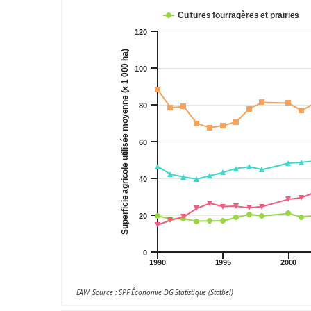
Cultures fourragères et prairies
120
Superficie agricole utilisée moyenne (x 1 000 ha)
100
80
60
40
20
0
1990
1995
2000
EAW_Source : SPF Économie DG Statistique (Statbel)