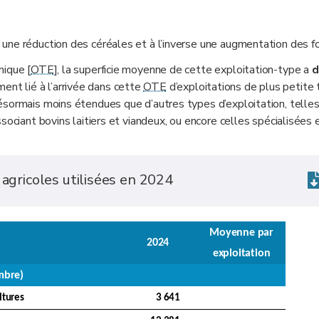
une réduction des céréales et à l’inverse une augmentation des f
mique [
OTE
], la superficie moyenne de cette exploitation-type a
d
nt lié à l’arrivée dans cette
OTE
d’exploitations de plus petite t
ésormais moins étendues que d’autres types d’exploitation, telle
sociant bovins laitiers et viandeux, ou encore celles spécialisées 
 agricoles utilisées en 2024
Moyenne par
2024
exploitation
mbre)
ltures
3 641