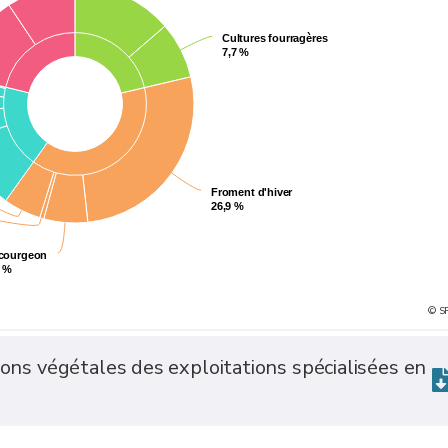
Cultures fourragères
Cultures fourragères
7,7 %
7,7 %
Froment d'hiver
Froment d'hiver
26,9 %
26,9 %
courgeon
courgeon
0 %
0 %
© S
ions végétales des exploitations spécialisées en