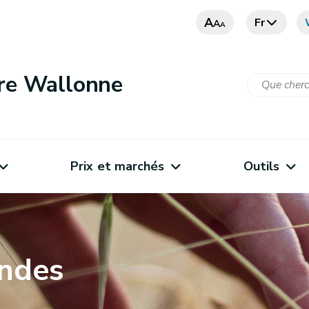
A
Fr
A
A
ure Wallonne
Prix et marchés
Outils
andes