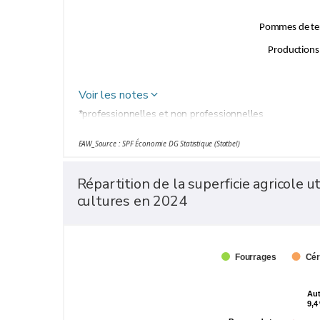
Pommes de terr
Productions
Voir les notes
*professionnelles et non professionnelles
EAW_Source : SPF Économie DG Statistique (Statbel)
Répartition de la superficie agricole u
cultures en 2024
Fourrages
Cér
Aut
Aut
9,4
9,4