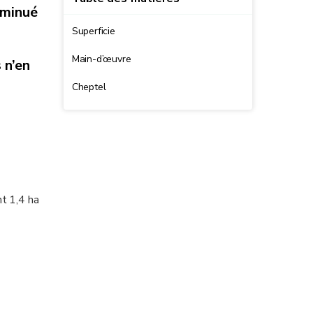
iminué
Superficie
Main-d’œuvre
 n’en
Cheptel
t 1,4 ha