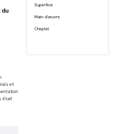
Superficie
 du
Main-d’œuvre
Cheptel
n
maïs et
mentation
s était