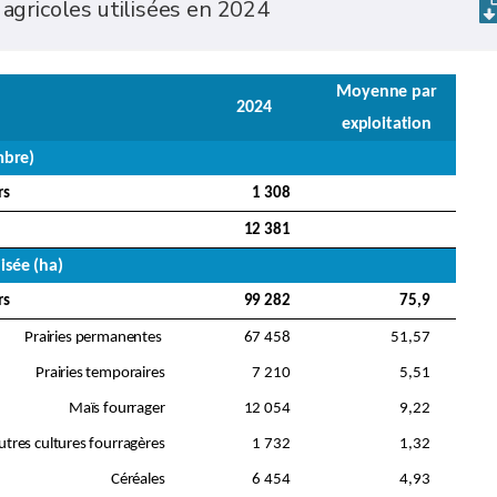
 agricoles utilisées en 2024
Moyenne par
2024
exploitation
mbre)
rs
1 308
12 381
lisée (ha)
rs
99 282
75,9
Prairies permanentes
67 458
51,57
Prairies temporaires
7 210
5,51
Maïs fourrager
12 054
9,22
utres cultures fourragères
1 732
1,32
Céréales
6 454
4,93