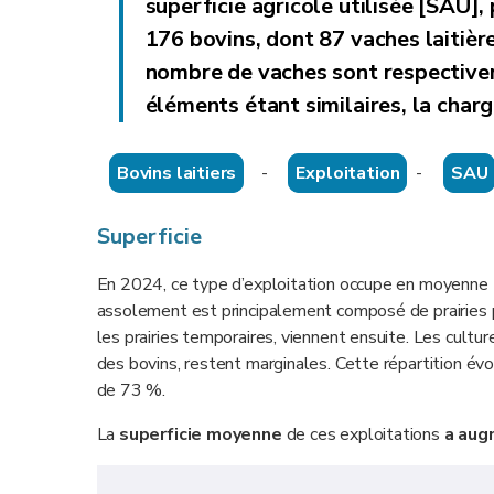
superficie agricole utilisée [SAU],
176 bovins, dont
87 vaches laitièr
nombre de vaches sont respective
éléments étant similaires, la char
Bovins laitiers
-
Exploitation
-
SAU
Superficie
En 2024, ce type d’exploitation occupe en moyenne
assolement est principalement composé de prairies
les prairies temporaires, viennent ensuite. Les cult
des bovins, restent marginales. Cette répartition év
de 73 %.
La
superficie moyenne
de ces exploitations
a aug