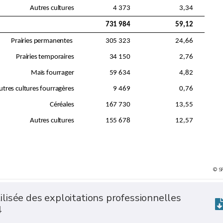
Autres cultures
4 373
3,34
731 984
59,12
Prairies permanentes
305 323
24,66
Prairies temporaires
34 150
2,76
Maïs fourrager
59 634
4,82
utres cultures fourragères
9 469
0,76
Céréales
167 730
13,55
Autres cultures
155 678
12,57
© S
tilisée des exploitations professionnelles
4