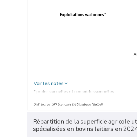
Exploitations wallonnes*
A
Voir les notes
* professionnelles et non professionnelles
EAW_Source : SPF Économie DG Statistique (Statbel)
Répartition de la superficie agricole u
spécialisées en bovins laitiers en 202