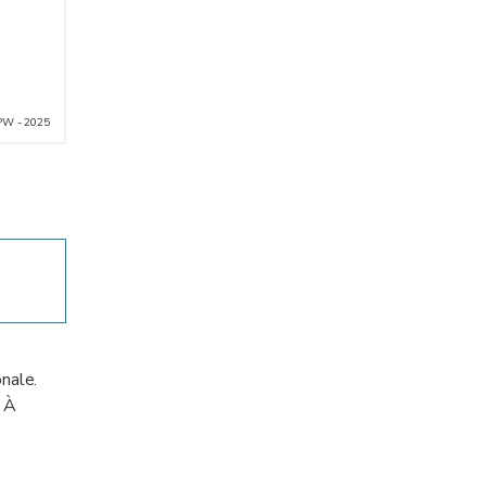
PW - 2025
nale.
. À