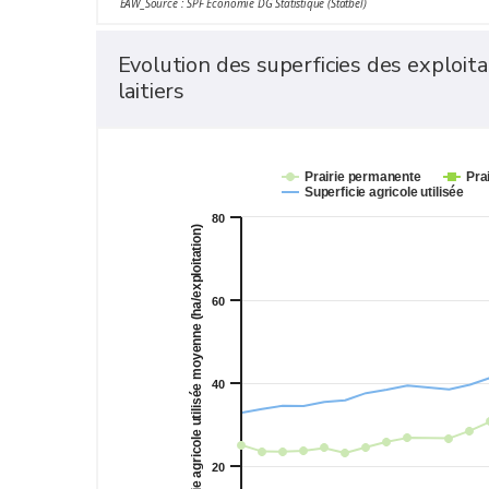
EAW_Source : SPF Économie DG Statistique (Statbel)
Evolution des superficies des exploita
laitiers
Prairie permanente
Pra
Superficie agricole utilisée
80
Superficie agricole utilisée moyenne (ha/exploitation)
60
40
20