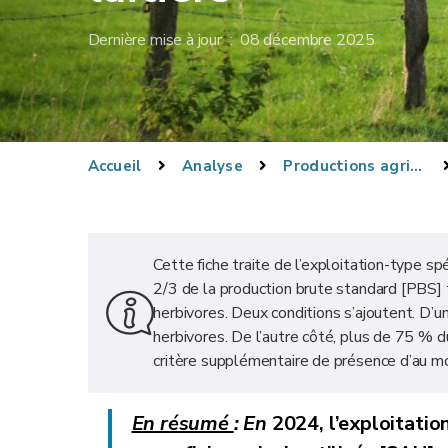
Dernière mise à jour : 08 décembre 2025
Accueil
Analyse
Productions agricoles
Cette fiche traite de l’exploitation-type spé
2/3 de la production brute standard [PBS] 
herbivores. Deux conditions s’ajoutent. D’u
herbivores. De l’autre côté, plus de 75 % du
critère supplémentaire de présence d’au moi
En résumé
:
En
2024
, l’exploitati