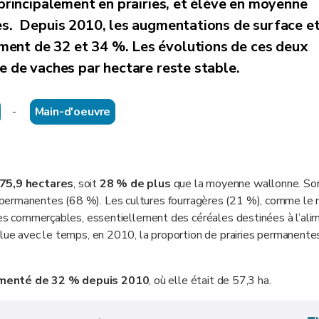
principalement en prairies, et élève en moyenne
es.
Depuis 2010, les augmentations de surface et
ment de 32 et 34 %
. Les évolutions de ces deux
ge de vaches par hectare reste stable.
-
Main-d'oeuvre
75,9 hectares
, soit
28 % de plus
que la moyenne wallonne. So
 permanentes (68
%). Les cultures fourragères (21
%), comme le 
ures commerçables, essentiellement des céréales destinées à l’ali
olue avec le temps, en 2010, la proportion de prairies permanente
menté de 32 % depuis 2010
, où elle était de 57,3
ha.