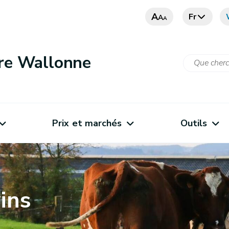
A
Fr
A
A
ure Wallonne
Prix et marchés
Outils
ins