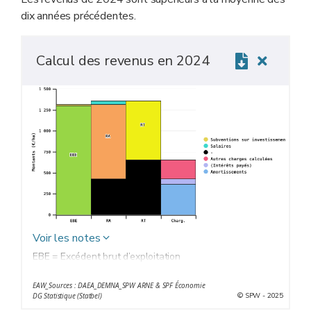
dix années précédentes.
Calcul des revenus en 2024
Voir les notes
EBE = Excédent brut d’exploitation
RA =
revenu agricole
EAW_Sources : DAEA_DEMNA_SPW ARNE & SPF Économie
RT = Revenu du travail
© SPW - 2025
DG Statistique (Statbel)
Charg. = Charges calculées