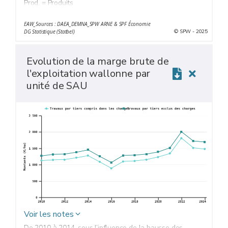
Prod. = Produits
MB = Marge brute
EAW_Sources : DAEA_DEMNA_SPW ARNE & SPF Économie
Charg. op. = Charges opérationnelles
© SPW - 2025
DG Statistique (Statbel)
Evolution de la marge brute de
l'exploitation wallonne par
unité de SAU
Voir les notes
De 2010 à 2014, sous l’influence de la hausse des