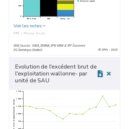
Voir les notes
MB = Marge brute
EBE = Excédent brut d’exploitation
EAW_Sources : DAEA_DEMNA_SPW ARNE & SPF Économie
MB & Prod. = Marge brute et autres produits
© SPW - 2025
DG Statistique (Statbel)
Charg. str. = Charges réelles de structure
Evolution de l'excédent brut de
l'exploitation wallonne- par
unité de SAU