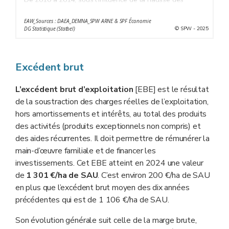
produits, la marge brute de l’exploitation wallonne
EAW_Sources : DAEA_DEMNA_SPW ARNE & SPF Économie
augmente avant de s’effondrer en 2016. Elle se redresse
© SPW - 2025
DG Statistique (Statbel)
ensuite lentement à partir de 2017 soit avec une hausse
des produits et/ou une réduction des charges Elle
enregistre un pic en 2022. En 2023 et 2024, elle retrouve
Excédent brut
un niveau un peu supérieur à celui de 2021.
L’excédent brut d’exploitation
[EBE] est le résultat
de la soustraction des charges réelles de l’exploitation,
hors amortissements et intérêts, au total des produits
des activités (produits exceptionnels non compris) et
des aides récurrentes. Il doit permettre de rémunérer la
main-d’œuvre familiale et de financer les
investissements. Cet EBE atteint en 2024 une valeur
de
1 301 €/ha de SAU
. C’est environ 200 €/ha de SAU
en plus que l’excédent brut moyen des dix années
précédentes qui est de 1 106 €/ha de SAU.
Son évolution générale suit celle de la marge brute,