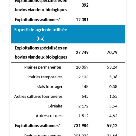
Exploitations spécialisées en
392
bovins viandeux biologiques
Exploitations wallonnes*
12 381
Superficie agricole utilisée
(ha)
Exploitations spécialisées en
27 749
70,79
bovins viandeux biologiques
Prairies permanentes
20 869
53,24
Prairies temporaires
2 103
5,36
Maïs fourrager
148
0,38
Autres cultures fourragères
645
1,65
Céréales
2 172
5,54
Autres cultures
1 812
4,62
Exploitations wallonnes*
731 984
59,12