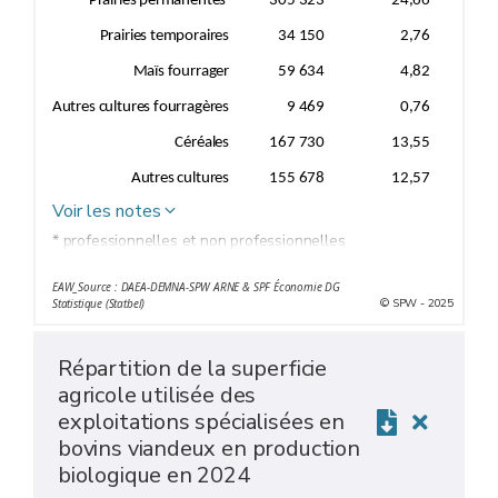
Prairies permanentes
305 323
24,66
Prairies temporaires
34 150
2,76
Maïs fourrager
59 634
4,82
Autres cultures fourragères
9 469
0,76
Céréales
167 730
13,55
Autres cultures
155 678
12,57
Voir les notes
* professionnelles et non professionnelles
EAW_Source : DAEA-DEMNA-SPW ARNE & SPF Économie DG
© SPW - 2025
Statistique (Statbel)
Répartition de la superficie
agricole utilisée des
exploitations spécialisées en
bovins viandeux en production
biologique en 2024