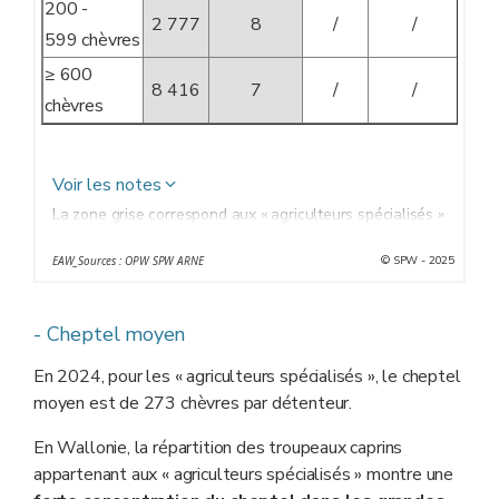
200 -
2 777
8
/
/
599 chèvres
≥ 600
8 416
7
/
/
chèvres
Voir les notes
La zone grise correspond aux « agriculteurs spécialisés »
© SPW - 2025
EAW_Sources : OPW SPW ARNE
- Cheptel moyen
En 2024, pour les « agriculteurs spécialisés », le cheptel
moyen est de 273 chèvres par détenteur.
En Wallonie, la répartition des troupeaux caprins
appartenant aux « agriculteurs spécialisés » montre une