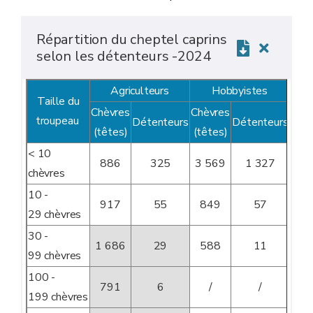
Répartition du cheptel caprins
selon les détenteurs -2024
Agriculteurs
Hobbyistes
Taille du
Chèvres
Chèvres
troupeau
Détenteurs
Détenteurs
(têtes)
(têtes)
< 10
886
325
3 569
1 327
chèvres
10 -
917
55
849
57
29 chèvres
30 -
1 686
29
588
11
99 chèvres
100 -
791
6
/
/
199 chèvres