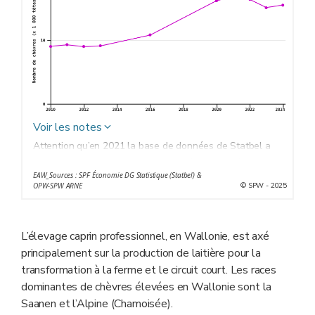
Voir les notes
Attention qu’en 2021 la base de données de Statbel a
été abandonnée au profit des données collectées par
EAW_Sources : SPF Économie DG Statistique (Statbel) &
l’ARSIA afin de disposer de données annuelles.
© SPW - 2025
OPW-SPW ARNE
L’année 2024 a été marqué par la fièvre catarrhale ovine
qui a provoqué des mortalités, des problèmes de
fécondité et de lactation. L’impact de cette maladie sur
L’élevage caprin professionnel, en Wallonie, est axé
le cheptel wallon se verra seulement dans les années
principalement sur la production de laitière pour la
ultérieures.
transformation à la ferme et le circuit court. Les races
dominantes de chèvres élevées en Wallonie sont la
Saanen et l’Alpine (Chamoisée).