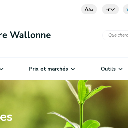
A
Fr
A
A
ure Wallonne
Prix et marchés
Outils
ges