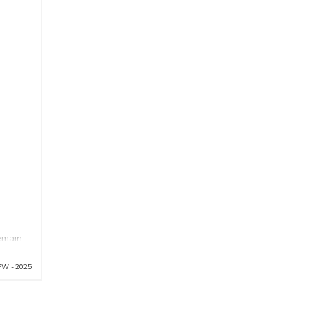
emain
ce
PW - 2025