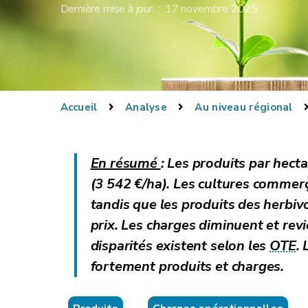
Dernière mise à jour : 17 novembre 2025
Accueil
Analyse
Au niveau régional
En résumé
:
Les produits par hect
(3 542 €/ha). Les cultures commer
tandis que les produits des herbiv
prix. Les charges diminuent et rev
disparités existent selon les
OTE
.
fortement produits et charges.