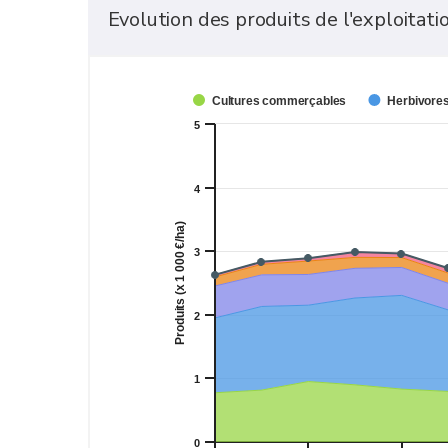
Evolution des produits de l'exploitat
Cultures commerçables
Herbivores
5
4
Produits (x 1 000 €/ha)
3
2
1
0