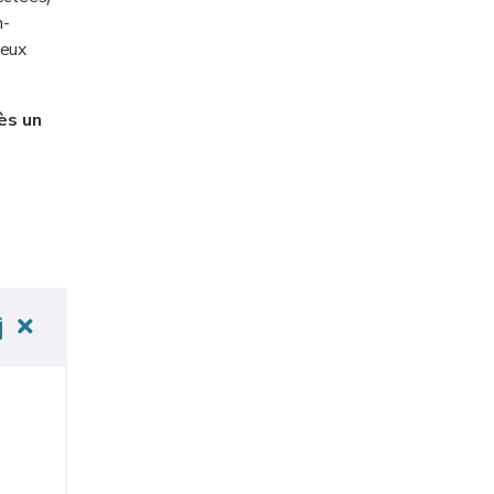
n-
deux
ès un