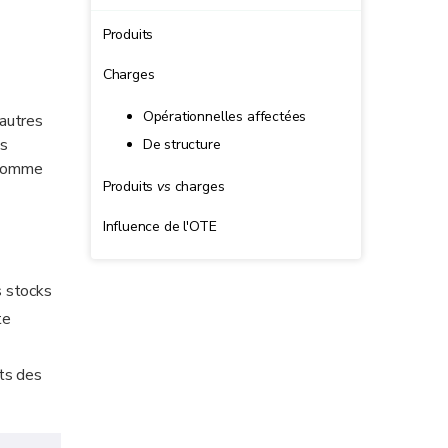
Produits
Charges
Opérationnelles affectées
 autres
is
De structure
a somme
Produits
vs
charges
Influence de l'OTE
s stocks
te
nts des