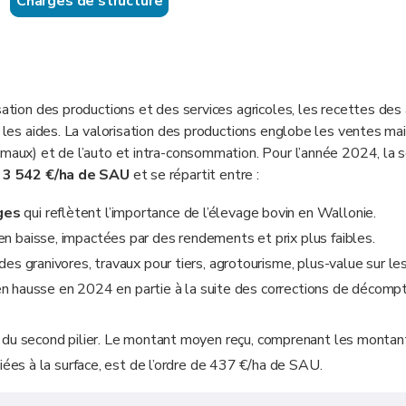
-
Charges de structure
sation des productions et des services agricoles, les recettes des
t les aides. La valorisation des productions englobe les ventes ma
nimaux) et de l’auto et intra-consommation. Pour l’année 2024, l
e
3 542 €/ha de SAU
et se répartit entre :
ges
qui reflètent l’importance de l’élevage bovin en Wallonie.
n baisse, impactées par des rendements et prix plus faibles.
es granivores, travaux pour tiers, agrotourisme, plus-value sur le
t en hausse en 2024 en partie à la suite des corrections de décomp
et du second pilier. Le montant moyen reçu, comprenant les monta
liées à la surface, est de l’ordre de 437 €/ha de SAU.