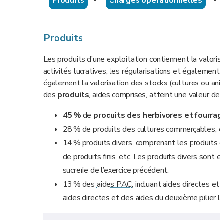
Produits
-
Charges opérationnelles
Produits
Les produits d’une exploitation contiennent la valori
activités lucratives, les régularisations et égalemen
également la valorisation des stocks (cultures ou a
des
produits
, aides comprises, atteint une valeur d
45 %
de
produits des herbivores et fourra
28 % de produits des cultures commerçables, e
14 % produits divers, comprenant les produits d
de produits finis, etc. Les produits divers son
sucrerie de l’exercice précédent.
13 % des
aides PAC
, incluant aides directes 
aides directes et des aides du deuxième pilier 