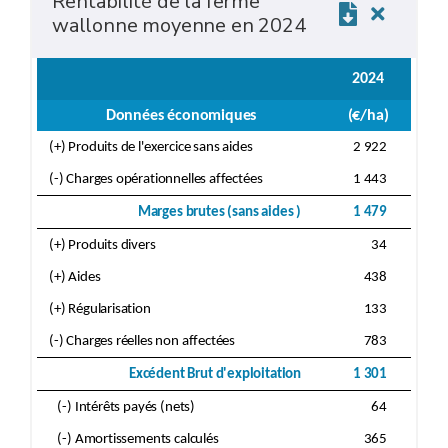
Rentabilité de la ferme
wallonne moyenne en 2024
2024
Données économiques
(€/ha)
(+) Produits de l'exercice sans aides
2 922
(-) Charges opérationnelles affectées
1 443
Marges brutes (sans aides )
1 479
(+) Produits divers
34
(+) Aides
438
(+) Régularisation
133
(-) Charges réelles non affectées
783
Excédent Brut d'exploitation
1 301
(-) Intérêts payés (nets)
64
(-) Amortissements calculés
365