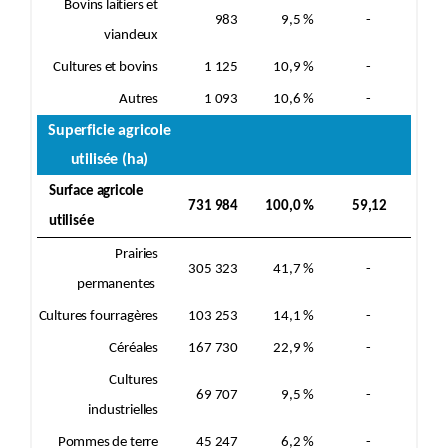
Bovins laitiers et
983
9,5 %
-
viandeux
Cultures et bovins
1 125
10,9 %
-
Autres
1 093
10,6 %
-
Superficie agricole
utilisée (ha)
Surface agricole
731 984
100,0 %
59,12
utilisée
Prairies
305 323
41,7 %
-
permanentes
Cultures fourragères
103 253
14,1 %
-
Céréales
167 730
22,9 %
-
Cultures
69 707
9,5 %
-
industrielles
Pommes de terre
45 247
6,2 %
-