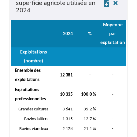
superficie agricole utilisée en
2024
Moyenne
2024
%
par
exploitation
Exploitations
(nombre)
Ensemble des
12 381
-
-
exploitations
Exploitations
10 335
100,0 %
-
professionnelles
Grandes cultures
3 641
35,2 %
-
Bovins laitiers
1 315
12,7 %
-
Bovins viandeux
2 178
21,1 %
-