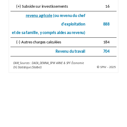
(+) Subside sur investissements
16
revenu agricole
(ou revenu du chef
d'exploitation
888
et de sa famille, y compris aides au revenu)
(-) Autres charges calculées
184
Revenu du travail
704
EAW_Sources : DAEA_DEMNA_SPW ARNE & SPF Économie
© SPW - 2025
DG Statistique (Statbel)