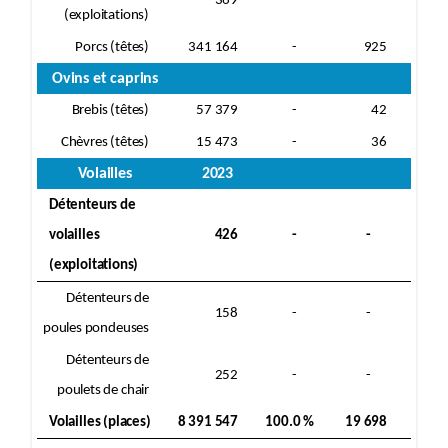
369
-
-
(exploitations)
Porcs (têtes)
341 164
-
925
Ovins et caprins
Brebis (têtes)
57 379
-
42
Chèvres (têtes)
15 473
-
36
Volailles
2023
Détenteurs de
volailles
426
-
-
(exploitations)
Détenteurs de
158
-
-
poules pondeuses
Détenteurs de
252
-
-
poulets de chair
Volailles (places)
8 391 547
100.0 %
19 698