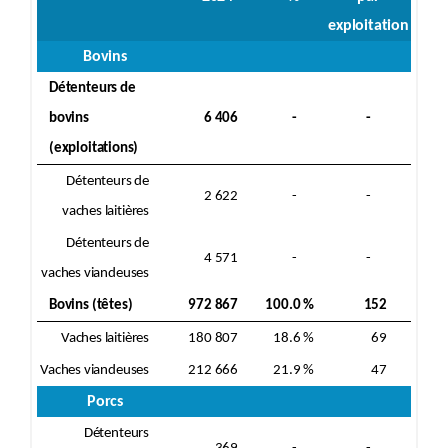
exploitation
Bovins
Détenteurs de
bovins
6 406
-
-
(exploitations)
Détenteurs de
2 622
-
-
vaches laitières
Détenteurs de
4 571
-
-
vaches viandeuses
Bovins (têtes)
972 867
100.0 %
152
Vaches laitières
180 807
18.6 %
69
Vaches viandeuses
212 666
21.9 %
47
Porcs
Détenteurs