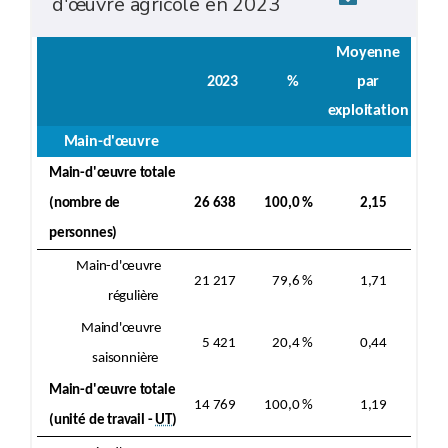
d'œuvre agricole en 2023
Moyenne
2023
%
par
exploitation
Main-d'œuvre
Main-d'œuvre totale
(nombre de
26 638
100,0 %
2,15
personnes)
Main-d'œuvre
21 217
79,6 %
1,71
régulière
Maind'œuvre
5 421
20,4 %
0,44
saisonnière
Main-d'œuvre totale
14 769
100,0 %
1,19
(unité de travail -
UT
)