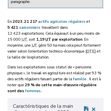
paragraphe.
En
2023
,
21 217
actifs agricoles réguliers
et
5 421
saisonniers
travaillent dans
12 423 exploitations.
Cela équivaut à un peu moins de
15 000
UT
, soit
1,19
UT
par exploitation
. En
moyenne, une
UT
gère 50 ha mais cela peut fortement
varier selon l’orientation technico-économique [
OTE
] et
la taille de l’exploitation.
Dans les exploitations sous statut de « personne
physique », le travail en agriculture est réalisé par 93 %
des actifs réguliers faisant partie de la
famille
. Il est à
noter que
29 % de cette main-d’œuvre régulière
sont des
femmes
.
Caractéristiques de la main