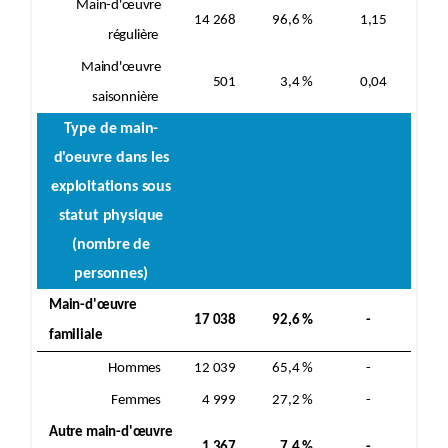
Main-d'œuvre
14 268
96,6 %
1,15
régulière
Maind'œuvre
501
3,4 %
0,04
saisonnière
Type de main-
d'oeuvre dans les
exploitations sous
statut physique
(nombre de
personnes)
Main-d'œuvre
17 038
92,6 %
-
familiale
Hommes
12 039
65,4 %
-
Femmes
4 999
27,2 %
-
Autre main-d'œuvre
1 367
7,4 %
-