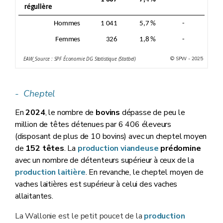
régulière
Hommes
1 041
5,7 %
-
Femmes
326
1,8 %
-
© SPW - 2025
EAW_Source : SPF Économie DG Statistique (Statbel)
- Cheptel
En
2024
, le nombre de
bovins
dépasse de peu le
million de têtes détenues par 6 406 éleveurs
(disposant de plus de 10 bovins) avec un cheptel moyen
de
152 têtes
. La
production viandeuse
prédomine
avec un nombre de détenteurs supérieur à ceux de la
production laitière
. En revanche, le cheptel moyen de
vaches laitières est supérieur à celui des vaches
allaitantes.
La Wallonie est le petit poucet de la
production