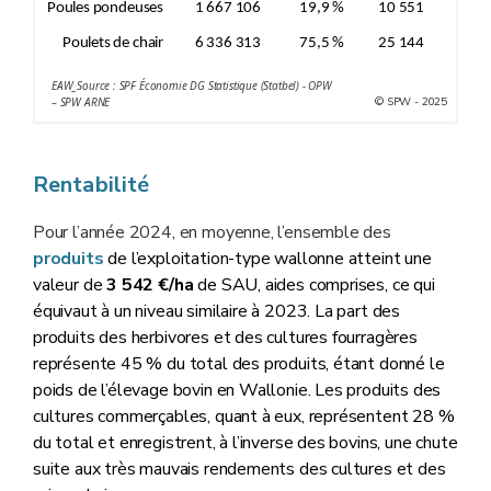
Poules pondeuses
1 667 106
19,9 %
10 551
Poulets de chair
6 336 313
75,5 %
25 144
EAW_Source : SPF Économie DG Statistique (Statbel) - OPW
© SPW - 2025
– SPW ARNE
Rentabilité
Pour l’année 2024, en moyenne, l’ensemble des
produits
de l’exploitation-type wallonne atteint une
valeur de
3 542 €/ha
de SAU, aides comprises, ce qui
équivaut à un niveau similaire à 2023. La part des
produits des herbivores et des cultures fourragères
représente 45 % du total des produits, étant donné le
poids de l’élevage bovin en Wallonie. Les produits des
cultures commerçables, quant à eux, représentent 28 %
du total et enregistrent, à l’inverse des bovins, une chute
suite aux très mauvais rendements des cultures et des