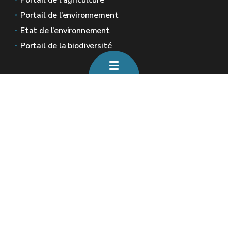
Portail de l’agriculture
Portail de l’environnement
Etat de l’environnement
Portail de la biodiversité
Sites généraux de la Wallonie
Wallonie.be
Gouvernement wallon
Service public de Wallonie
Wallex
Géoportail
Jobs
Nous contacter