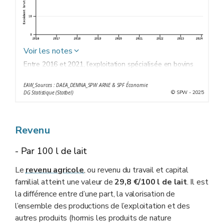
Voir les notes
Entre 2016 et 2021, l’exploitation spécialisée en bovins
laitiers en production biologique a un excédent brut très
EAW_Sources : DAEA_DEMNA_SPW ARNE & SPF Économie
stable proche d’une valeur de 34 €/100 l de lait. En
© SPW - 2025
DG Statistique (Statbel)
2022, il connaît une forte hausse, portée par
l’augmentation du prix du lait. En 2023 et 2024, bien que
l’EBE diminue, l’augmentation des aides payées permet
Revenu
de rester proche de 40 €/100 l de lait.
- Par 100 l de lait
Le
revenu agricole
, ou revenu du travail et capital
familial atteint une valeur de
29,8 €/100 l de lait
. Il est
la différence entre d’une part, la valorisation de
l’ensemble des productions de l’exploitation et des
autres produits (hormis les produits de nature