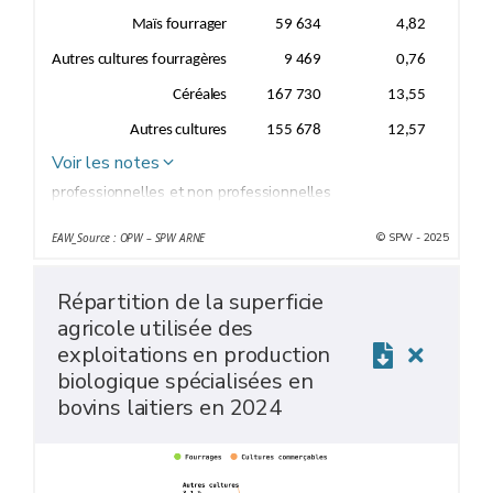
Maïs fourrager
59 634
4,82
Autres cultures fourragères
9 469
0,76
Céréales
167 730
13,55
Autres cultures
155 678
12,57
Voir les notes
professionnelles et non professionnelles
© SPW - 2025
EAW_Source : OPW – SPW ARNE
Répartition de la superficie
agricole utilisée des
exploitations en production
biologique spécialisées en
bovins laitiers en 2024