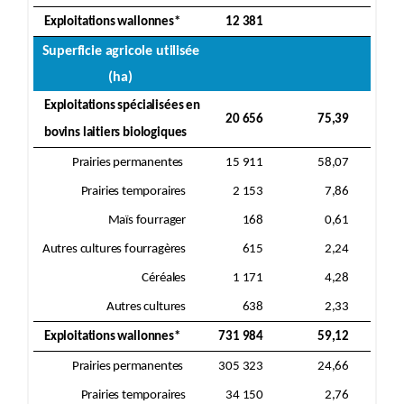
Exploitations wallonnes*
12 381
Superficie agricole utilisée
(ha)
Exploitations spécialisées en
20 656
75,39
bovins laitiers biologiques
Prairies permanentes
15 911
58,07
Prairies temporaires
2 153
7,86
Maïs fourrager
168
0,61
Autres cultures fourragères
615
2,24
Céréales
1 171
4,28
Autres cultures
638
2,33
Exploitations wallonnes*
731 984
59,12
Prairies permanentes
305 323
24,66
Prairies temporaires
34 150
2,76