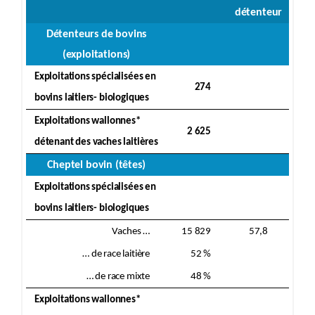
détenteur
Détenteurs de bovins
(exploitations)
Exploitations spécialisées en
274
bovins laitiers- biologiques
Exploitations wallonnes*
2 625
détenant des vaches laitières
Cheptel bovin (têtes)
Exploitations spécialisées en
bovins laitiers- biologiques
Vaches …
15 829
57,8
… de race laitière
52 %
… de race mixte
48 %
Exploitations wallonnes*