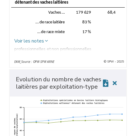
détenant des vaches laitières
Vaches …
179 629
68,4
… de race laitière
83 %
… de race mixte
17 %
Voir les notes
professionnelles et non professionnelles
© SPW - 2025
EAW_Source : OPW-SPW ARNE
Evolution du nombre de vaches
laitières par exploitation-type