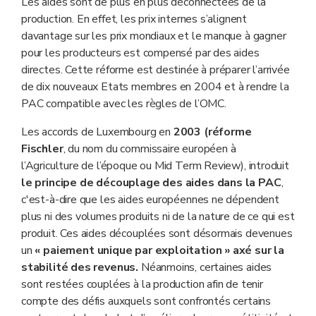
Les aides sont de plus en plus déconnectées de la
production. En effet, les prix internes s’alignent
davantage sur les prix mondiaux et le manque à gagner
pour les producteurs est compensé par des aides
directes. Cette réforme est destinée à préparer l’arrivée
de dix nouveaux Etats membres en 2004 et à rendre la
PAC compatible avec les règles de l’OMC.
Les accords de Luxembourg en
2003 (réforme
Fischler
, du nom du commissaire européen à
l’Agriculture de l’époque ou Mid Term Review), introduit
le principe de découplage des aides dans la PAC
,
c'est-à-dire que les aides européennes ne dépendent
plus ni des volumes produits ni de la nature de ce qui est
produit. Ces aides découplées sont désormais devenues
un
«
paiement unique par exploitation » axé sur la
stabilité des revenus.
Néanmoins, certaines aides
sont restées couplées à la production afin de tenir
compte des défis auxquels sont confrontés certains