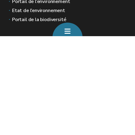
Portail de l’environnement
Etat de l’environnement
Portail de la biodiversité
Sites généraux de la Wallonie
Wallonie.be
Gouvernement wallon
Service public de Wallonie
Wallex
Géoportail
Jobs
Nous contacter