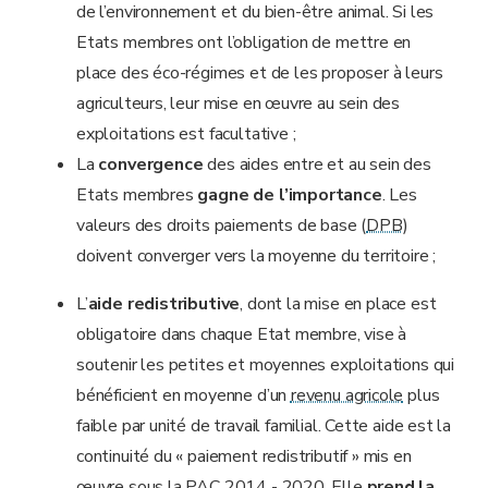
de l’environnement et du bien-être animal. Si les
Etats membres ont l’obligation de mettre en
place des éco-régimes et de les proposer à leurs
agriculteurs, leur mise en œuvre au sein des
exploitations est facultative ;
La
convergence
des aides entre et au sein des
Etats membres
gagne de l’importance
. Les
valeurs des droits paiements de base (
DPB
)
doivent converger vers la moyenne du territoire ;
L’
aide redistributive
, dont la mise en place est
obligatoire dans chaque Etat membre, vise à
soutenir les petites et moyennes exploitations qui
bénéficient en moyenne d’un
revenu agricole
plus
faible par unité de travail familial. Cette aide est la
continuité du « paiement redistributif » mis en
œuvre sous la PAC 2014 - 2020. Elle
prend la