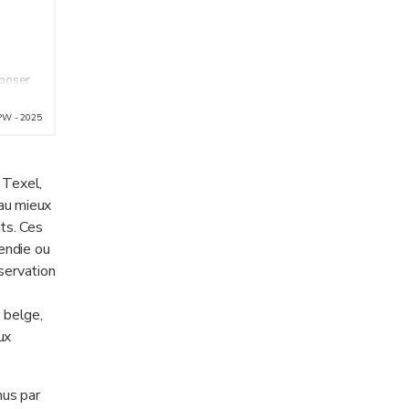
sposer
PW - 2025
té.
e une
 Texel,
 au mieux
ation
ts. Ces
cendie ou
servation
 belge,
ux
us par