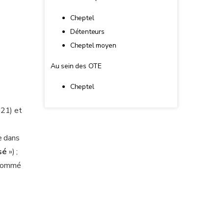
Cheptel
Détenteurs
Cheptel moyen
Au sein des OTE
Cheptel
021) et
e dans
sé
») ;
dénommé