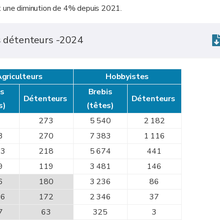
t une diminution de 4% depuis 2021.
es détenteurs -2024
griculteurs
Hobbyistes
is
Brebis
Détenteurs
Détenteurs
s)
(têtes)
273
5 540
2 182
3
270
7 383
1 116
33
218
5 674
441
9
119
3 481
146
6
180
3 236
86
26
172
2 346
37
7
63
325
3