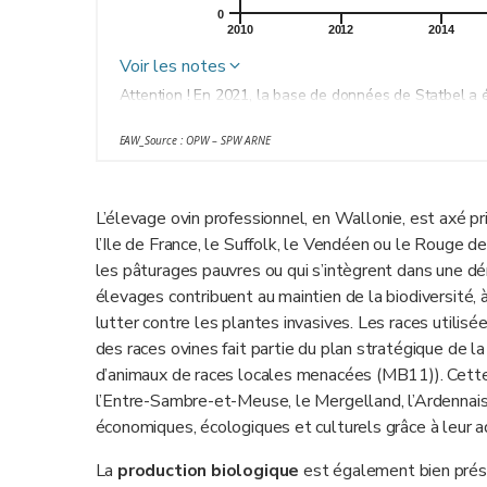
0
2010
2012
2014
Voir les notes
Attention ! En 2021, la base de données de Statbel a 
de données annuelles.
EAW_Source : OPW – SPW ARNE
Avant 1990, les productions ovines étaient répandues e
Compatibles avec une agriculture plus extensive, cert
pelouses pauvres. Avec le temps, ces terres margina
L’élevage ovin professionnel, en Wallonie, est axé p
diminution du cheptel ovin jusqu’à la programmation P
l’Ile de France, le Suffolk, le Vendéen ou le Rouge d
L’année 2024 a été marqué par la fièvre catarrhale ov
les pâturages pauvres ou qui s’intègrent dans une d
chez les animaux touchés. L’impact de cette maladie s
élevages contribuent au maintien de la biodiversité, 
lutter contre les plantes invasives. Les races utili
des races ovines fait partie du plan stratégique d
d’animaux de races locales menacées (MB11)). Cette
l’Entre-Sambre-et-Meuse, le Mergelland, l’Ardennais
économiques, écologiques et culturels grâce à leur a
La
production biologique
est également bien prés