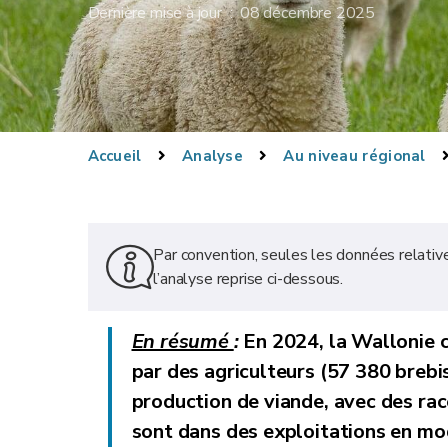
Dernière mise à jour : 08 décembre 2025
Accueil
Analyse
Au niveau régional
Par convention, seules les données relativ
l’analyse reprise ci-dessous.
En résumé
:
En 2024, la Wallonie 
par des agriculteurs (57 380 brebis
production de viande, avec des ra
sont dans des exploitations en mo