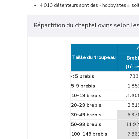
4 013 détenteurs sont des « hobbyistes », soi
Répartition du cheptel ovins selon l
A
Taille du troupeau
Breb
(tête
< 5 brebis
733
5-9 brebis
1 85
10-19 brebis
3 30
20-29 brebis
2 81
30-49 brebis
6 97
50-99 brebis
11 9
100-149 brebis
7 36