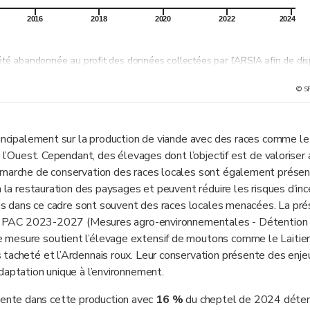
2016
2018
2020
2022
2024
été abandonnée au profit des données collectées par l’ARSIA afin de di
© S
n Wallonie. Elles permettaient de valoriser des terres de moindre quali
aines races sont adaptées pour évoluer en milieux humides ou sur des
les ont été améliorées ou abandonnées (boisées), avec pour conséquenc
rincipalement sur la production de viande avec des races comme le
AC 2014-2020 où un réel soutien au secteur a été mis en place.
e l’Ouest. Cependant, des élevages dont l’objectif est de valoriser
ine qui a provoqué des mortalités, des problèmes de fécondité et de lact
émarche de conservation des races locales sont également présen
ur le cheptel wallon se verra seulement dans les années ultérieures.
à la restauration des paysages et peuvent réduire les risques d’in
sées dans ce cadre sont souvent des races locales menacées. La pré
e la PAC 2023-2027 (Mesures agro-environnementales - Détention
 mesure soutient l’élevage extensif de moutons comme le Laitier
 tacheté et l’Ardennais roux. Leur conservation présente des enje
daptation unique à l’environnement.
ente dans cette production avec
16 %
du cheptel de 2024 déten