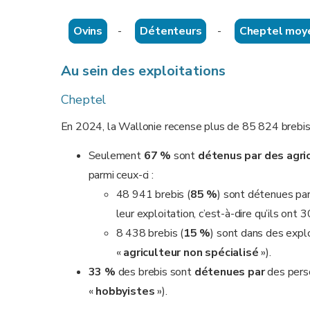
Ovins
-
Détenteurs
-
Cheptel moy
Au sein des exploitations
Cheptel
En 2024, la Wallonie recense plus de 85 824 brebis. 
Seulement
67 %
sont
détenus par des agri
parmi ceux-ci :
48 941 brebis (
85 %
) sont détenues par
leur exploitation, c’est-à-dire qu’ils ont
8 438 brebis (
15 %
) sont dans des explo
«
agriculteur non spécialisé
»).
33 %
des brebis sont
détenues par
des perso
«
hobbyistes
»).