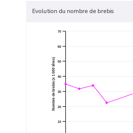
Evolution du nombre de brebis
70
60
Nombre de brebis (x 1 000 têtes)
50
40
30
20
10