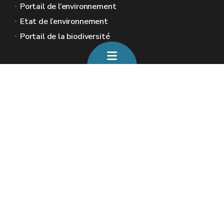
Portail de l’environnement
Etat de l’environnement
Portail de la biodiversité
Sites généraux de la Wallonie
Wallonie.be
Gouvernement wallon
Service public de Wallonie
Wallex
Géoportail
Jobs
Nous contacter