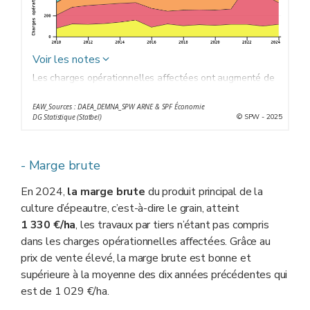
Voir les notes
Les charges opérationnelles affectées ont augmenté de
2010 à 2014 pour dépasser les 500 €/ha avant de
EAW_Sources : DAEA_DEMNA_SPW ARNE & SPF Économie
diminuer légèrement et de rester inférieures à 430 €/ha
© SPW - 2025
DG Statistique (Statbel)
de 2017 à 2021. La hausse survenue en 2022 est
essentiellement liée à l’augmentation du coût des
engrais qui sera le poste le plus important jusqu’en
- Marge brute
2023. En 2024, la baisse des coûts en engrais est
En 2024,
la marge brute
du produit principal de la
partiellement compensée par la hausse des traitements
culture d’épeautre, c’est-à-dire le grain, atteint
phytos.
1 330 €/ha
, les travaux par tiers n’étant pas compris
dans les charges opérationnelles affectées. Grâce au
prix de vente élevé, la marge brute est bonne et
supérieure à la moyenne des dix années précédentes qui
est de 1 029 €/ha.