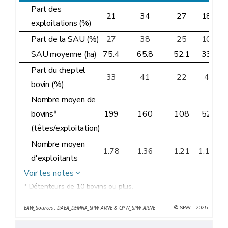
Part des
21
34
27
18
exploitations (%)
Part de la SAU (%)
27
38
25
10
SAU moyenne (ha)
75.4
65.8
52.1
33
Part du cheptel
33
41
22
4
bovin (%)
Nombre moyen de
bovins*
199
160
108
52
(têtes/exploitation)
Nombre moyen
1.78
1.36
1.21
1.15
d'exploitants
Voir les notes
* Détenteurs de 10 bovins ou plus.
© SPW - 2025
EAW_Sources : DAEA_DEMNA_SPW ARNE & OPW_SPW ARNE