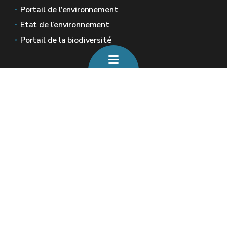
Portail de l’environnement
Etat de l’environnement
Portail de la biodiversité
Sites généraux de la Wallonie
Wallonie.be
Gouvernement wallon
Service public de Wallonie
Wallex
Géoportail
Jobs
Nous contacter