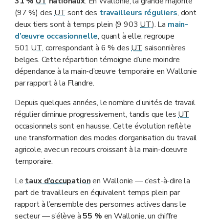
31 %
UT
nationaux
. En Wallonie, la grande majorité
(97 %) des
UT
sont des
travailleurs réguliers
, dont
deux tiers sont à temps plein (9 903
UT
). La
main-
d’œuvre occasionnelle
, quant à elle, regroupe
501
UT
, correspondant à 6 % des
UT
saisonnières
belges. Cette répartition témoigne d’une moindre
dépendance à la main-d’œuvre temporaire en Wallonie
par rapport à la Flandre.
Depuis quelques années, le nombre d’unités de travail
régulier diminue progressivement, tandis que les
UT
occasionnels sont en hausse. Cette évolution reflète
une transformation des modes d’organisation du travail
agricole, avec un recours croissant à la main-d’œuvre
temporaire.
Le
taux d’occupation
en Wallonie — c’est-à-dire la
part de travailleurs en équivalent temps plein par
rapport à l’ensemble des personnes actives dans le
secteur — s’élève à
55 %
en Wallonie, un chiffre