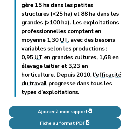
gère 15 ha dans les petites
structures (<25 ha) et 88 ha dans les
grandes (>100 ha). Les exploitations
professionnelles comptent en
moyenne 1,30
UT
, avec des besoins
variables selon les productions :
0,95
UT
en grandes cultures, 1,68 en
élevage laitier et 3,23 en
horticulture. Depuis 2010, l’
efficacité
du travail
progresse dans tous les
types d’exploitations.
Ajouter à mon rapport
Fiche au format PDF