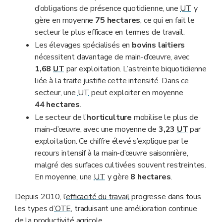
d’obligations de présence quotidienne, une
UT
y
gère en moyenne
75 hectares
, ce qui en fait le
secteur le plus efficace en termes de travail.
Les élevages spécialisés en
bovins laitiers
nécessitent davantage de main-d’œuvre, avec
1,68
UT
par exploitation. L’astreinte biquotidienne
liée à la traite justifie cette intensité. Dans ce
secteur, une
UT
peut exploiter en moyenne
44 hectares
.
Le secteur de l’
horticulture
mobilise le plus de
main-d’œuvre, avec une moyenne de
3,23
UT
par
exploitation. Ce chiffre élevé s’explique par le
recours intensif à la main-d’œuvre saisonnière,
malgré des surfaces cultivées souvent restreintes.
En moyenne, une
UT
y gère
8 hectares
.
Depuis 2010, l’
efficacité du travail
progresse dans tous
les types d’
OTE
, traduisant une amélioration continue
de la productivité agricole.