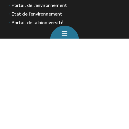
Portail de l’environnement
Etat de l’environnement
Portail de la biodiversité
Sites généraux de la Wallonie
Wallonie.be
Gouvernement wallon
Service public de Wallonie
Wallex
Géoportail
Jobs
Nous contacter