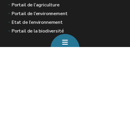
Portail de l’agriculture
Portail de l’environnement
Etat de l’environnement
Portail de la biodiversité
Sites généraux de la Wallonie
Wallonie.be
Gouvernement wallon
Service public de Wallonie
Wallex
Géoportail
Jobs
Nous contacter