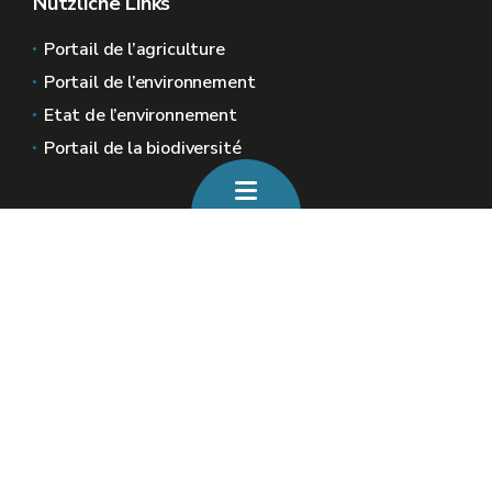
Nützliche Links
Portail de l’agriculture
Portail de l’environnement
Etat de l’environnement
Portail de la biodiversité
Allgemeine Webseiten der Wallonie
Wallonie.be
Wallonische Regierung
Öffentlicher Dienst der Wallonie
Wallex
Geoportal
Jobs