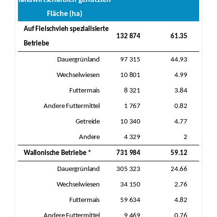
Fläche (ha)
Auf Fleischvieh spezialisierte
132 874
61.35
Betriebe
Dauergrünland
97 315
44.93
Wechselwiesen
10 801
4.99
Futtermais
8 321
3.84
Andere Futtermittel
1 767
0.82
Getreide
10 340
4.77
Andere
4 329
2
Wallonische Betriebe *
731 984
59.12
Dauergrünland
305 323
24.66
Wechselwiesen
34 150
2.76
Futtermais
59 634
4.82
Andere Futtermittel
9 469
0.76