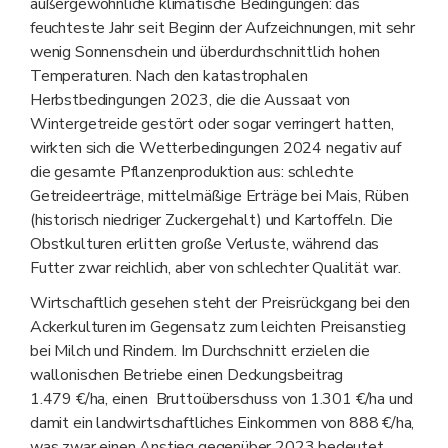
außergewöhnliche klimatische Bedingungen: das
feuchteste Jahr seit Beginn der Aufzeichnungen, mit sehr
wenig Sonnenschein und überdurchschnittlich hohen
Temperaturen. Nach den katastrophalen
Herbstbedingungen 2023, die die Aussaat von
Wintergetreide gestört oder sogar verringert hatten,
wirkten sich die Wetterbedingungen 2024 negativ auf
die gesamte Pflanzenproduktion aus: schlechte
Getreideerträge, mittelmäßige Erträge bei Mais, Rüben
(historisch niedriger Zuckergehalt) und Kartoffeln. Die
Obstkulturen erlitten große Verluste, während das
Futter zwar reichlich, aber von schlechter Qualität war.
Wirtschaftlich gesehen steht der Preisrückgang bei den
Ackerkulturen im Gegensatz zum leichten Preisanstieg
bei Milch und Rindern. Im Durchschnitt erzielen die
wallonischen Betriebe einen Deckungsbeitrag
1.479 €/ha, einen Bruttoüberschuss von 1.301 €/ha und
damit ein landwirtschaftliches Einkommen von 888 €/ha,
was zwar einen Anstieg gegenüber 2023 bedeutet,