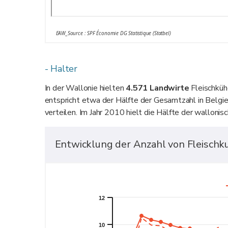
EAW_Source : SPF Économie DG Statistique (Statbel)
- Halter
In der Wallonie hielten
4.571 Landwirte
Fleischküh
entspricht etwa der Hälfte der Gesamtzahl in Belgien
verteilen. Im Jahr 2010 hielt die Hälfte der walloni
Entwicklung der Anzahl von Fleischk
12
10