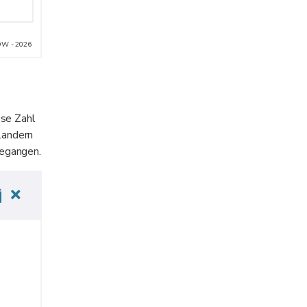
W - 2026
ese Zahl
landern
gegangen.