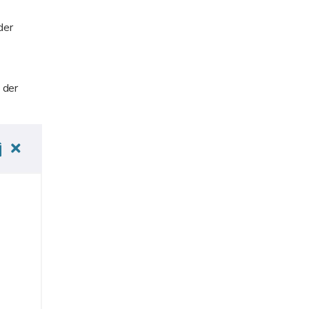
der
 der