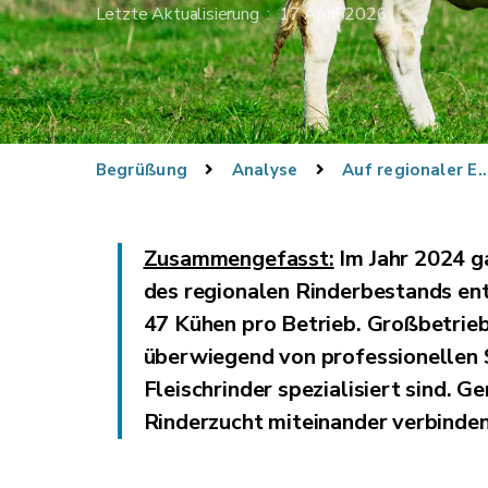
Letzte Aktualisierung : 17 April 2026
Begrüßung
Analyse
Auf regionaler 
Zusammengefasst:
Im Jahr 2024 g
des regionalen Rinderbestands ent
47 Kühen pro Betrieb. Großbetrie
überwiegend von professionellen S
Fleischrinder spezialisiert sind. 
Rinderzucht miteinander verbinden