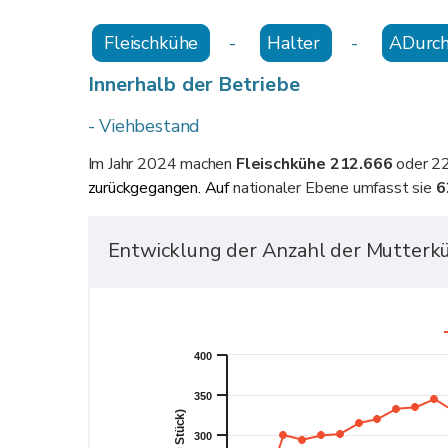
Fleischkühe
-
Halter
-
ADurch
Innerhalb der Betriebe
- Viehbestand
Im Jahr 2024 machen
Fleischkühe
212.666
oder 22
zurückgegangen. Auf
nationaler Ebene umfasst sie
6
Entwicklung der Anzahl der Mutterk
400
350
300