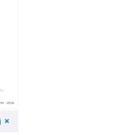
die
ührte
W - 2026
inem