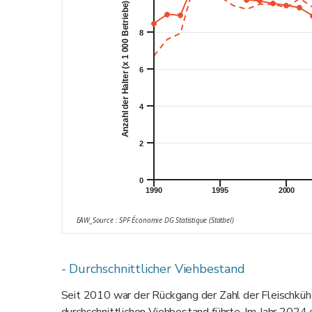
Anzahl der Halter (x 1 000 Betriebe)
8
6
4
2
0
1990
1995
2000
EAW_Source : SPF Économie DG Statistique (Statbel)
- Durchschnittlicher Viehbestand
Seit 2010 war der Rückgang der Zahl der Fleischkühe 