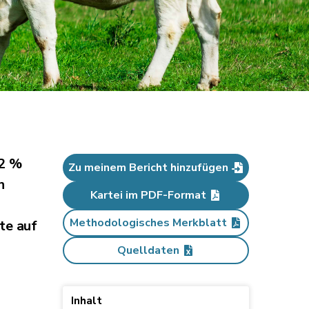
22 %
Zu meinem Bericht hinzufügen
n
Kartei im PDF-Format
Methodologisches Merkblatt
te auf
Quelldaten
Inhalt