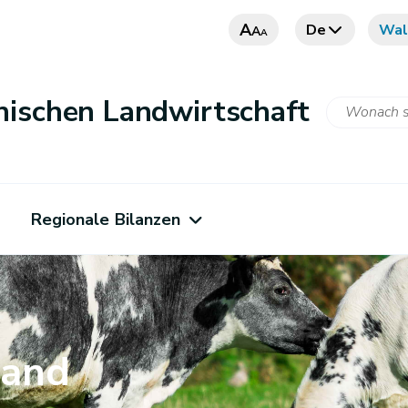
A
De
Wal
A
A
nischen Landwirtschaft
Regionale Bilanzen
tand