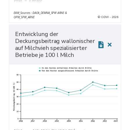
Prod. = Erträge
MB = Deckungsbeitrag
EAW_Sources : DAEA_DEMNA_SPW ARNE &
Charg. op. = Operative Kosten
© ODW - 2026
OPW_SPW_ARNE
Entwicklung der
Deckungsbeitrag wallonischer
auf Milchvieh spezialisierter
Betriebe je 100 l Milch