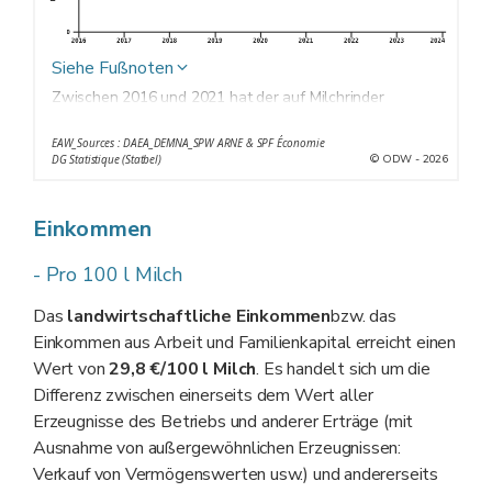
Siehe Fußnoten
Zwischen 2016 und 2021 hat der auf Milchrinder
spezialisierte Biobetrieb einen sehr stabilen
EAW_Sources : DAEA_DEMNA_SPW ARNE & SPF Économie
Bruttoüberschuss von nahezu 34 €/100 l Milch. Im Jahr
© ODW - 2026
DG Statistique (Statbel)
2022 verzeichnet er einen starken Anstieg, der durch
den Anstieg des Milchpreises getragen wird. In den
Einkommen
Jahren 2023 und 2024 sinkt zwar der BBÜ, doch dank
der Erhöhung der Beihilfen bleibt er bei fast 40 €/100 l
- Pro 100 l Milch
Milch.
Das
landwirtschaftliche Einkommen
bzw. das
Einkommen aus Arbeit und Familienkapital erreicht einen
Wert von
29,8 €/100 l Milch
. Es handelt sich um die
Differenz zwischen einerseits dem Wert aller
Erzeugnisse des Betriebs und anderer Erträge (mit
Ausnahme von außergewöhnlichen Erzeugnissen:
Verkauf von Vermögenswerten usw.) und andererseits