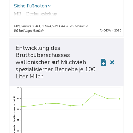
Siehe Fußnoten
MB = Deckungsbeitrag
EBE = Bruttobetriebsüberschuss
EAW_Sources : DAEA_DEMNA_SPW ARNE & SPF Économie
MB & Prod. = Deckungsbeitrag und Erträge
© ODW - 2026
DG Statistique (Statbel)
Charg. str. = Strukturelle Kosten
Entwicklung des
Bruttoüberschusses
wallonischer auf Milchvieh
spezialisierter Betriebe je 100
Liter Milch