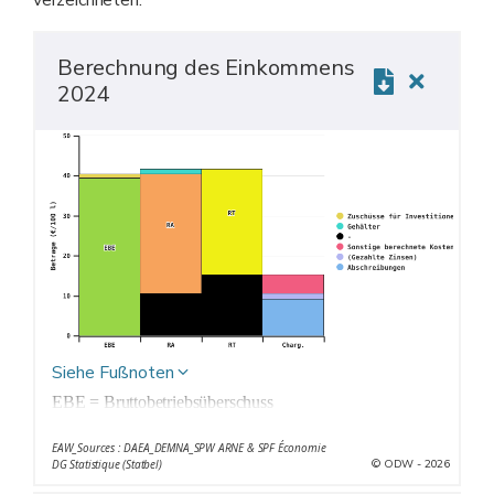
Berechnung des Einkommens
2024
Siehe Fußnoten
EBE = Bruttobetriebsüberschuss
RA = Landwirtschaftliches Einkommen
EAW_Sources : DAEA_DEMNA_SPW ARNE & SPF Économie
RT = Einkommender Arbeit
© ODW - 2026
DG Statistique (Statbel)
Charg. = Kosten