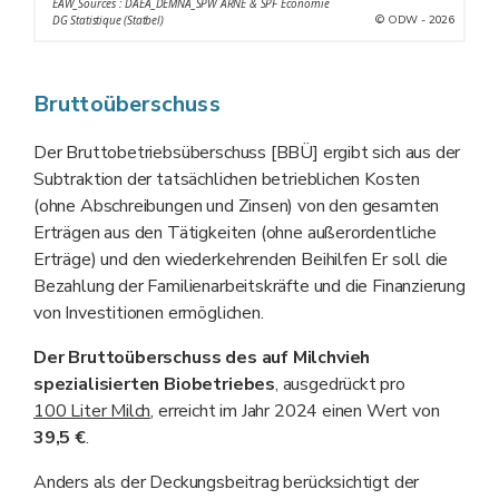
EAW_Sources : DAEA_DEMNA_SPW ARNE & SPF Économie
© ODW - 2026
DG Statistique (Statbel)
Bruttoüberschuss
Der Bruttobetriebsüberschuss [BBÜ] ergibt sich aus der
Subtraktion der tatsächlichen betrieblichen Kosten
(ohne Abschreibungen und Zinsen) von den gesamten
Erträgen aus den Tätigkeiten (ohne außerordentliche
Erträge) und den wiederkehrenden Beihilfen Er soll die
Bezahlung der Familienarbeitskräfte und die Finanzierung
von Investitionen ermöglichen.
Der Bruttoüberschuss des auf Milchvieh
spezialisierten Biobetriebes
, ausgedrückt pro
100 Liter Milch
, erreicht im Jahr 2024 einen Wert von
39,5 €
.
Anders als der Deckungsbeitrag berücksichtigt der