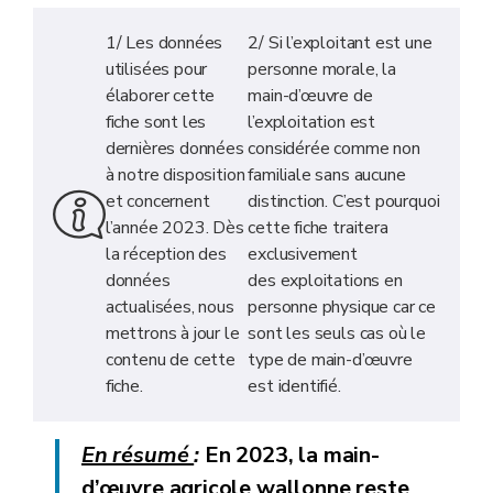
1/ Les données
2/ Si l’exploitant est une
utilisées pour
personne morale, la
élaborer cette
main-d’œuvre de
fiche sont les
l’exploitation est
dernières données
considérée comme non
à notre disposition
familiale sans aucune
et concernent
distinction. C’est pourquoi
l’année 2023. Dès
cette fiche traitera
la réception des
exclusivement
données
des exploitations en
actualisées, nous
personne physique car ce
mettrons à jour le
sont les seuls cas où le
contenu de cette
type de main-d’œuvre
fiche.
est identifié.
En résumé
:
En
2023
, la
main-
d’œuvre
agricole wallonne reste