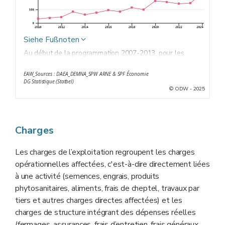
Siehe Fußnoten
Au début de la programmation 2007-2013, pour les
exploitations du réseau comptable de la DAEA, le
EAW_Sources : DAEA_DEMNA_SPW ARNE & SPF Économie
montant des aides était de l’ordre de 500 €/ha de SAU.
DG Statistique (Statbel)
La baisse est progressive jusqu’en 2015 pour rester
© ODW - 2025
ensuite à des valeurs proches de 425 €/ha. Pour les
autres produits, on observe une hausse progressive.
Certaines augmentations brusques sont liées
Charges
partiellement au paiement d’aide ponctuelles telles que
des indemnités "calamités agricoles". C’est par exemple
Les charges de l’exploitation regroupent les charges
le cas en 2020 et 2021 pour les sécheresses 2018, 2020
opérationnelles affectées, c'est-à-dire directement liées
et 2022.
à une activité (semences, engrais, produits
phytosanitaires, aliments, frais de cheptel, travaux par
tiers et autres charges directes affectées) et les
charges de structure intégrant des dépenses réelles
(fermages, assurances, frais d’entretien, frais généraux,