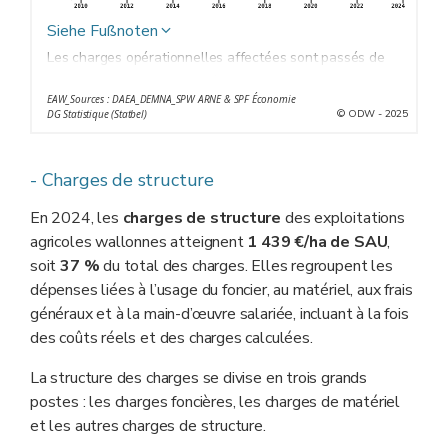
Siehe Fußnoten
Les charges opérationnelles affectées sont passés de
980 €/ha de SAU en 2010 à un pic de 1 260 €/ha en
EAW_Sources : DAEA_DEMNA_SPW ARNE & SPF Économie
2013, avant de redescendre et de se stabiliser sous les
© ODW - 2025
DG Statistique (Statbel)
1 200 €/ha entre 2014 et 2020. La hausse reprise en
2021 les a portés à environ 1 560 €/ha de SAU en
- Charges de structure
2022 et 2023.
Parmi les évènements marquants, on observe
En 2024, les
charges de structure
des exploitations
essentiellement l’inflation de 2022 suite au conflit
agricoles wallonnes atteignent
1 439 €/ha de SAU
,
ukraino-russe qui a impacté les cours des engrais et des
soit
37 %
du total des charges. Elles regroupent les
aliments notamment.
dépenses liées à l’usage du foncier, au matériel, aux frais
généraux et à la main-d’œuvre salariée, incluant à la fois
des coûts réels et des charges calculées.
La structure des charges se divise en trois grands
postes : les charges foncières, les charges de matériel
et les autres charges de structure.