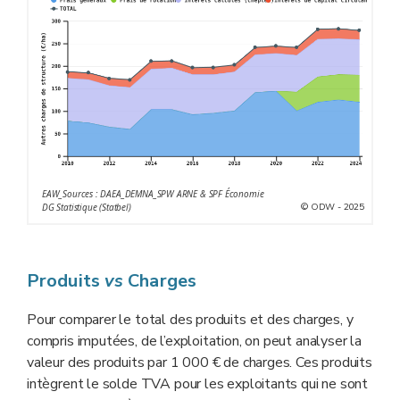
les tarifs de leurs prestataires de service, notamment les
entrepreneurs de travaux agricoles. Pour le matériel de
l’exploitation, la charge en carburant, après être passée
par un minimum en 2020 avec moins de 50 €/ha de SAU,
se retrouve avec une valeur double depuis 2022. Notons
que les frais de travaux par tiers ne sont pas une charge
de structure et sont indiqués afin de totaliser les frais
liés à la mécanisation des travaux.
EAW_Sources : DAEA_DEMNA_SPW ARNE & SPF Économie
© ODW - 2025
DG Statistique (Statbel)
Produits
vs
Charges
Pour comparer le total des produits et des charges, y
compris imputées, de l’exploitation, on peut analyser la
valeur des produits par 1 000 € de charges. Ces produits
intègrent le solde TVA pour les exploitants qui ne sont