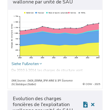
wallonne par unité de SAU
Siehe Fußnoten
De 2010 à 2014, les charges de structure vont
augmenter régulièrement avant de baisser et de se
EAW_Sources : DAEA_DEMNA_SPW ARNE & SPF Économie
stabiliser jusqu’en 2021. En 2022, la forte inflation les
© ODW - 2025
DG Statistique (Statbel)
entraine à la hausse..
Evolution des charges
foncières de l'exploitation