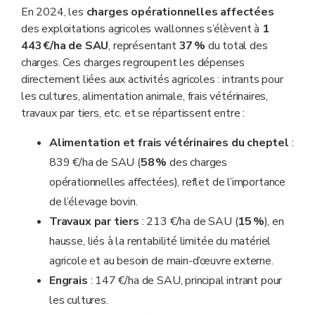
L’année 2021 montrait les prémices d’une nouvelle
En 2024, les
charges opérationnelles affectées
hausse qui se marque nettement en 2022 avec près de
des exploitations agricoles wallonnes s’élèvent à
1
500 €/ha de charges supplémentaires..
443 €/ha de SAU
, représentant
37 %
du total des
charges. Ces charges regroupent les dépenses
directement liées aux activités agricoles : intrants pour
les cultures, alimentation animale, frais vétérinaires,
travaux par tiers, etc. et se répartissent entre :
Alimentation et frais vétérinaires du cheptel
:
839 €/ha de SAU (
58 %
des charges
opérationnelles affectées), reflet de l’importance
de l’élevage bovin.
Travaux par tiers
: 213 €/ha de SAU (
15 %
), en
hausse, liés à la rentabilité limitée du matériel
agricole et au besoin de main-d’œuvre externe.
Engrais
: 147 €/ha de SAU, principal intrant pour
les cultures.